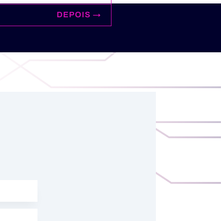
DEPOIS
→