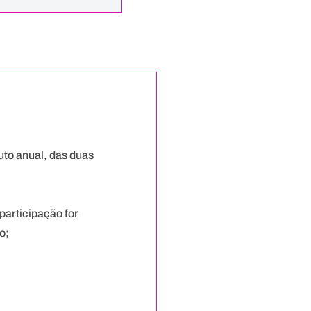
.⠀
to anual, das duas
participação for
no;⠀