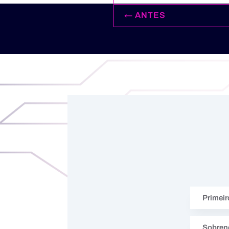
←
ANTES