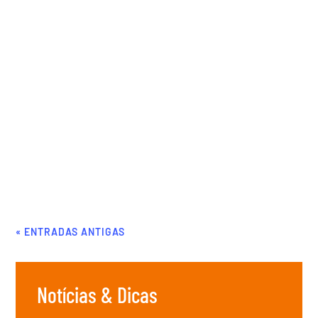
Agere Contabilidade
Um sistema eficaz de gestão de capital de giro ajuda as
empresas a não apenas cobrir suas obrigações financeiras,
mas também aumentar seus ganhos. A gestão de capital de
giro é essencial para a saúde financeira e o sucesso
operacional de uma empresa. Um...
« ENTRADAS ANTIGAS
Notícias & Dicas