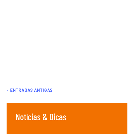
Agere Contabilidade
Você sabe o que muda com as propostas de atualização na
tabela do Imposto de Renda em 2023? Continue lendo o
artigo para saber mais. Para entender melhor sobre esse
debate entre atualizar ou não a tabela do Imposto de Renda,
primeiro é preciso compreender a...
« ENTRADAS ANTIGAS
Notícias & Dicas