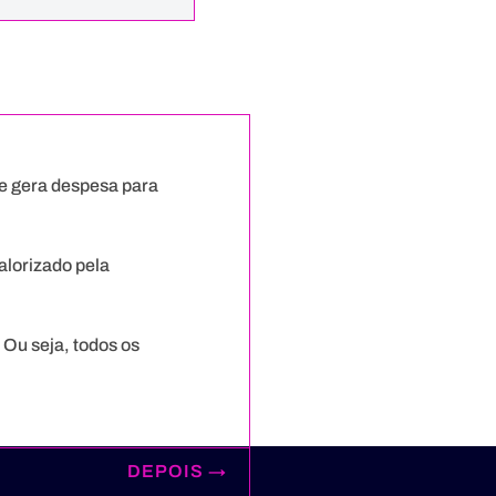
ue gera despesa para
valorizado pela
 Ou seja, todos os
DEPOIS
→