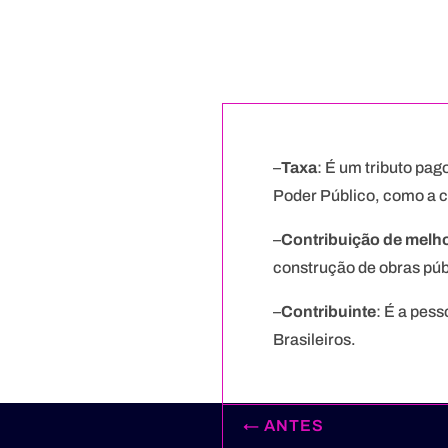
–
Taxa
: É um tributo pag
Poder Público, como a co
–
Contribuição de melho
construção de obras púb
–
Contribuinte
: É a pess
Brasileiros.
←
ANTES