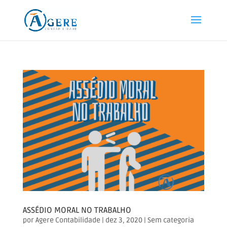
ASSÉDIO MORAL NO TRABALHO
por
Agere Contabilidade
|
dez 3, 2020
|
Sem categoria